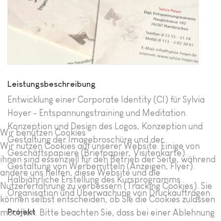
Leistungsbeschreibung
Entwicklung einer Corporate Identity (CI) für Sylvia
Hoyer - Entspannungstraining und Meditation.
Konzeption und Design des Logos, Konzeption und
Wir benutzen Cookies
Gestaltung der Imagebroschüre und der
Wir nutzen Cookies auf unserer Website. Einige von
Geschäftspapiere (Briefpapier, Visitenkarte).
ihnen sind essenziell für den Betrieb der Seite, während
Gestaltung von Werbemitteln (Anzeigen, Flyer).
andere uns helfen, diese Website und die
Halbjährliche Erstellung des Kursprogramms.
Nutzererfahrung zu verbessern (Tracking Cookies). Sie
Organisation und Überwachung von Druckaufträgen.
können selbst entscheiden, ob Sie die Cookies zulassen
Projekt
möchten. Bitte beachten Sie, dass bei einer Ablehnung