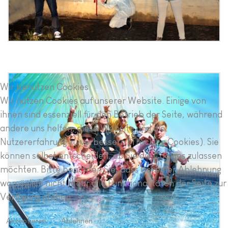
Wir benutzen Cookies
Photodesign Pool
Wir nutzen Cookies auf unserer Website. Einige von
ihnen sind essenziell für den Betrieb der Seite, während
andere uns helfen, diese Website und die
Nutzererfahrung zu verbessern (Tracking Cookies). Sie
können selbst entscheiden, ob Sie die Cookies zulassen
möchten. Bitte beachten Sie, dass bei einer Ablehnung
womöglich nicht mehr alle Funktionalitäten der Seite zur
Verfügung stehen.
Akzeptieren
Ablehnen